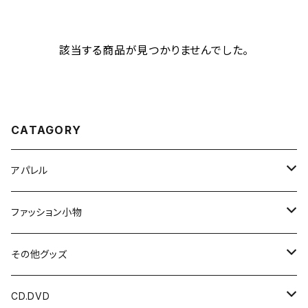
該当する商品が見つかりませんでした。
CATAGORY
アパレル
Tシャツ
ファッション小物
光 / 闇の国
パーカー
HIDDEN DOOR
その他グッズ
HIDDEN DOOR
LUNA ET SOL
アクリルキーホルダー
CD.DVD