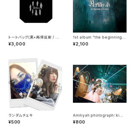
トートバッグ(黒×再帰反射 / 紺×
1st album "the beginning o
金)
f a story"
¥3,000
¥2,100
ランダムチェキ
Amiliyah photograph：kimi
& Gacci & Wester No.1～N
¥500
¥800
o.3