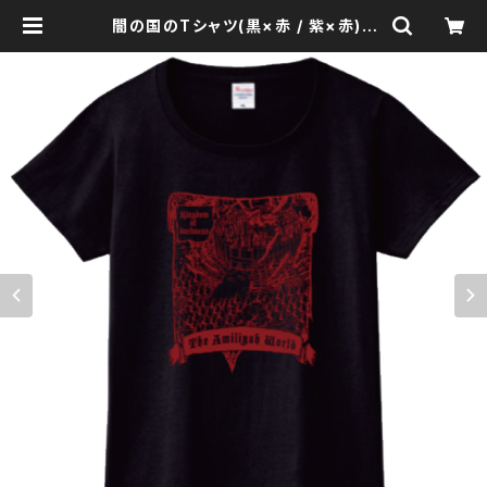
闇の国のTシャツ(黒×赤 / 紫×赤) |
Amiliyah Official Goods Shop