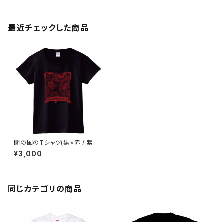
最近チェックした商品
闇の国のTシャツ(黒×赤 / 紫×
赤)
¥3,000
同じカテゴリの商品