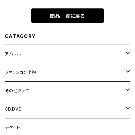
商品一覧に戻る
CATAGORY
アパレル
Tシャツ
ファッション小物
光 / 闇の国
パーカー
HIDDEN DOOR
その他グッズ
HIDDEN DOOR
LUNA ET SOL
アクリルキーホルダー
CD.DVD
LUNA ET SOL
アクセサリー
チェキ
CDアルバム
チケット