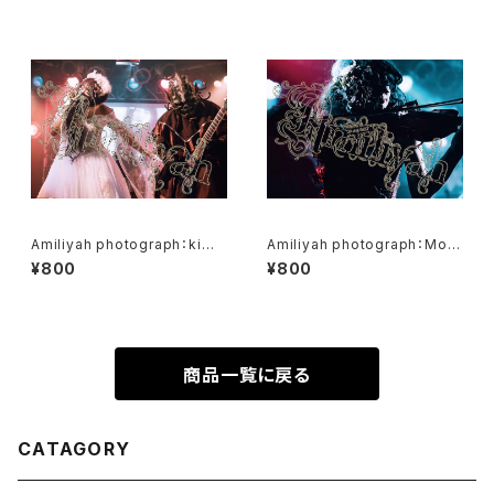
Amiliyah photograph：kimi
Amiliyah photograph：Moel
＆ Gacci No.1～No.6
No.1～No.8
¥800
¥800
商品一覧に戻る
CATAGORY