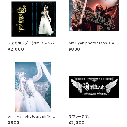
チェキホルダー(kimi / メンバー
Amiliyah photograph：Gacc
集合)
i & Eschika No.1～No.7
¥2,000
¥800
Amiliyah photograph：kimi
マフラータオル
No.11～20
¥800
¥2,000