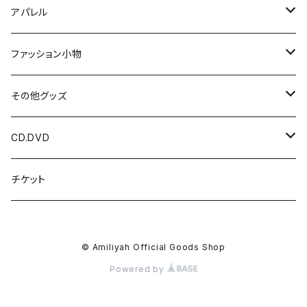
アパレル
Tシャツ
ファッション小物
光 / 闇の国
パーカー
HIDDEN DOOR
その他グッズ
HIDDEN DOOR
LUNA ET SOL
アクリルキーホルダー
CD.DVD
LUNA ET SOL
アクセサリー
チェキ
CDアルバム
チケット
Menber Birthday T
kimi ハンドメイドアクセサリー
ツーショットチェキ
マスク
写真
CDシングル
© Amiliyah Official Goods Shop
New Tシャツ
kimi
ダウンロードカード
オリジナル香水
DVD
Powered by
Gacci
オリジナル酒器
参加作品