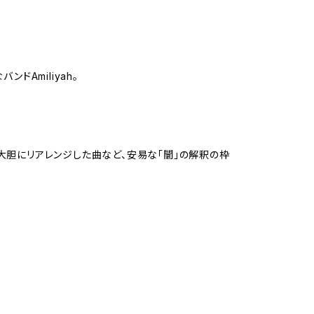
ドAmiliyah。
を大胆にリアレンジした曲など、安易な「闇」の解釈の枠