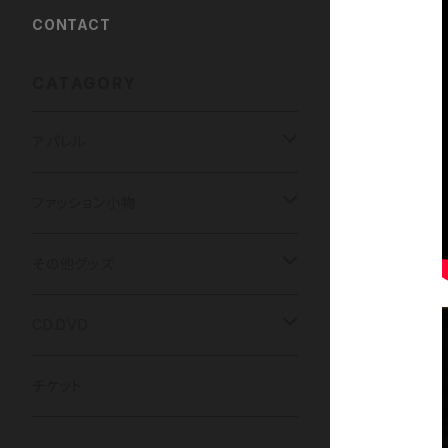
CONTACT
CATAGORY
アパレル
Tシャツ
ファッション小物
光 / 闇の国
パーカー
HIDDEN DOOR
その他グッズ
HIDDEN DOOR
LUNA ET SOL
アクリルキーホルダー
CD.DVD
LUNA ET SOL
アクセサリー
チェキ
CDアルバム
チケット
Menber Birthday T
kimi ハンドメイドアクセサリー
ツーショットチェキ
マスク
写真
CDシングル