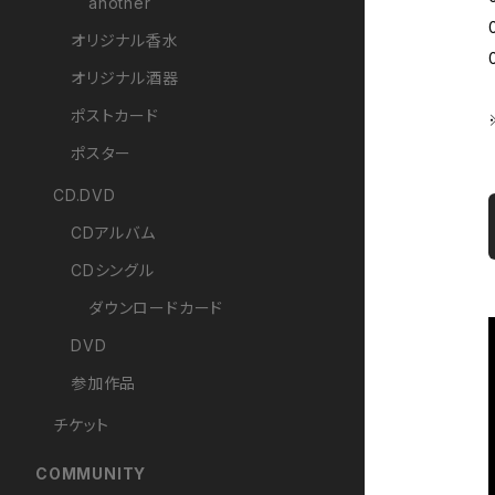
another
オリジナル香水
オリジナル酒器
ポストカード
ポスター
CD.DVD
CDアルバム
CDシングル
ダウンロードカード
DVD
参加作品
チケット
COMMUNITY