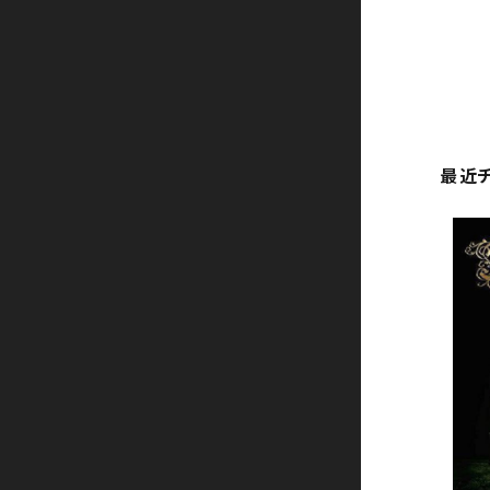
All member
another
最近