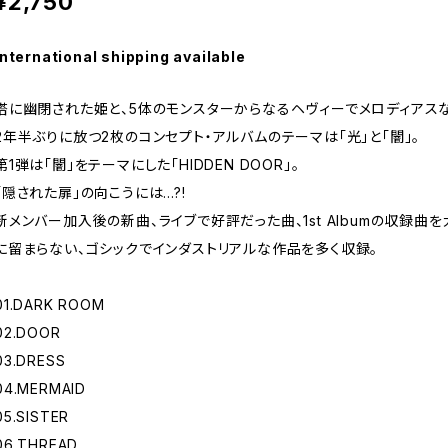
¥2,750
International shipping available
塔に幽閉された姫と、5体のモンスターからなるヘヴィーでメロディアスなバン
2年半ぶりに放つ2枚のコンセプト・アルバムのテーマは「光」と「闇」。
第1弾は「闇」をテーマにした「HIDDEN DOOR」。
「隠された扉」の向こうには…?!
新メンバー加入後の新曲、ライブで好評だった曲、1st Albumの収録曲
に留まらない、ゴシックでインダストリアルな作品を多く収録。
01.DARK ROOM
02.DOOR
03.DRESS
04.MERMAID
05.SISTER
06.THREAD