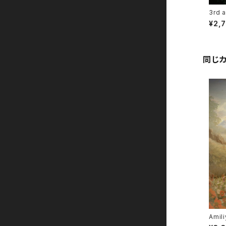
3rd 
¥2,
同じ
Amili
olins