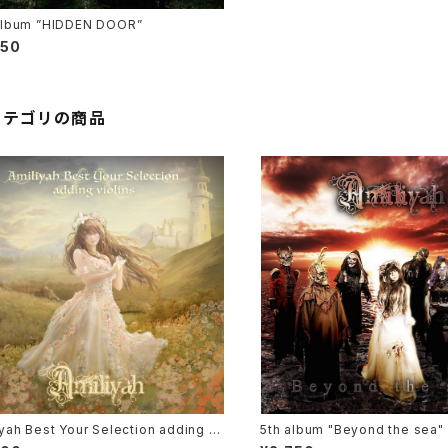
album ”HIDDEN DOOR”
750
カテゴリの商品
yah Best Your Selection adding vi
5th album "Beyond the sea"