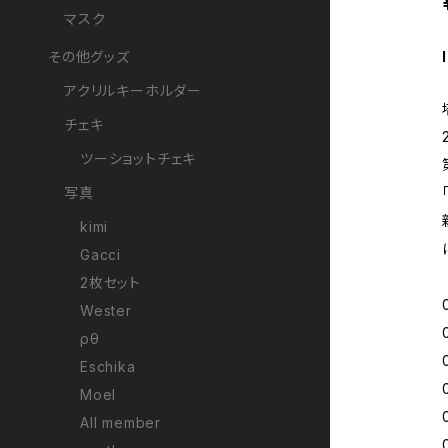
マスク
その他グッズ
アクリルキーホルダー
チェキ
ツーショットチェキ
写真
kimi
Gacci
2枚セット
Wester
ρθ
Eschika
Moel
All member