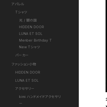
アパレル
Tシャツ
光 / 闇の国
HIDDEN DOOR
LUNA ET SOL
Menber Birthday T
New Tシャツ
パーカー
ファッション小物
HIDDEN DOOR
LUNA ET SOL
アクセサリー
kimi ハンドメイドアクセサリ
ー