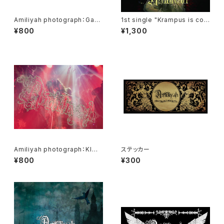
Amiliyah photograph：Gacc
1st single "Krampus is com
i & Wester No.1～No.4
ing to town"
¥800
¥1,300
Amiliyah photograph：KIMI
ステッカー
No.1～No.8
¥800
¥300