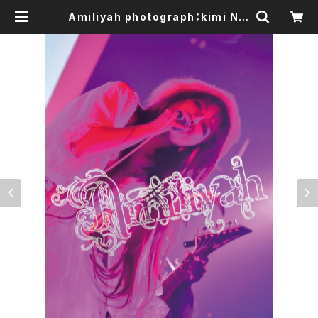
Amiliyah photograph：kimi No.
1～No.10 | Amiliyah Official G
oods Shop