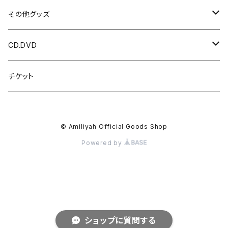
光 / 闇の国
パーカー
HIDDEN DOOR
その他グッズ
HIDDEN DOOR
LUNA ET SOL
アクリルキーホルダー
CD.DVD
LUNA ET SOL
アクセサリー
チェキ
CDアルバム
チケット
Menber Birthday T
kimi ハンドメイドアクセサリー
ツーショットチェキ
マスク
写真
CDシングル
© Amiliyah Official Goods Shop
New Tシャツ
kimi
ダウンロードカード
オリジナル香水
DVD
Powered by
Gacci
オリジナル酒器
参加作品
2枚セット
ポストカード
ショップに質問する
Wester