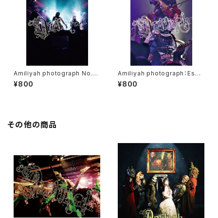
Amiliyah photograph No.1
Amiliyah photograph：Eschi
～No.2
ka No.1～No.10
¥800
¥800
その他の商品