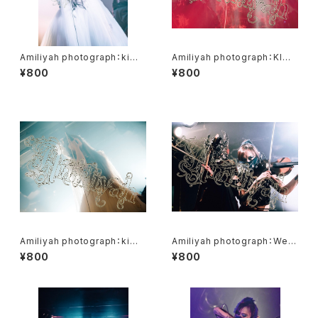
Amiliyah photograph：kimi
Amiliyah photograph：KIMI
No.11～20
No.1～No.8
¥800
¥800
Amiliyah photograph：kimi
Amiliyah photograph：West
No.21
er & Eschika
¥800
¥800