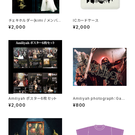
チェキホルダー(kimi / メンバー
ICカードケース
集合)
¥2,000
¥2,000
Amiliyah ポスター6枚セット
Amiliyah photograph：Gacc
i & Eschika No.1～No.7
¥2,000
¥800