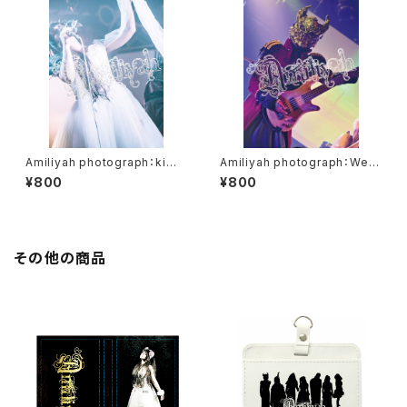
Amiliyah photograph：kimi
Amiliyah photograph：West
No.11～20
er No.1～No.10
¥800
¥800
その他の商品