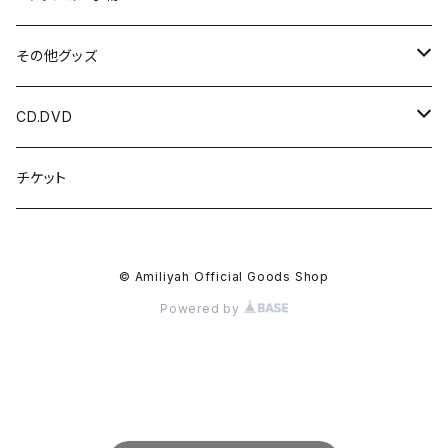
光 / 闇の国
パーカー
HIDDEN DOOR
その他グッズ
HIDDEN DOOR
LUNA ET SOL
アクリルキーホルダー
CD.DVD
LUNA ET SOL
アクセサリー
チェキ
CDアルバム
チケット
Menber Birthday T
kimi ハンドメイドアクセサリー
ツーショットチェキ
マスク
写真
CDシングル
© Amiliyah Official Goods Shop
New Tシャツ
kimi
ダウンロードカード
オリジナル香水
DVD
Powered by
Gacci
オリジナル酒器
参加作品
2枚セット
ポストカード