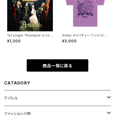
1st single "Krampus is com
Ambii チャリティー Tシャツ(ラ
ing to town"
ベンダー / チャコール)
¥1,300
¥3,000
商品一覧に戻る
CATAGORY
アパレル
Tシャツ
ファッション小物