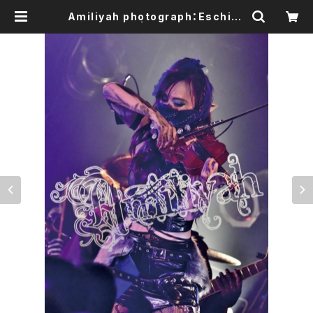
Amiliyah photograph：Eschika
No.1～No.10 | Amiliyah Officia
l Goods Shop