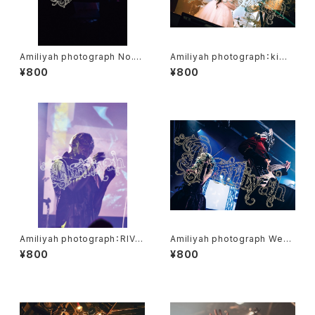
Amiliyah photograph No.1
Amiliyah photograph：kimi
～No.2
& Gacci & Wester No.1～N
¥800
¥800
o.3
Amiliyah photograph：RIVE
Amiliyah photograph West
R No.1～No.2
er&Moel No.1～No.3
¥800
¥800