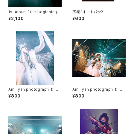
1st album "the beginning o
不織布トートバッグ
f a story"
¥2,100
¥600
Amiliyah photograph：kimi
Amiliyah photograph：kimi
No.11～20
& Gacci & Wester No.1～N
¥800
¥800
o.3