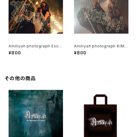
Amiliyah photograph Eschi
Amiliyah photograph KIMI&
ka&Moel
Eschika
¥800
¥800
その他の商品