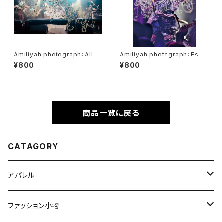
Amiliyah photograph：All m
Amiliyah photograph：Eschi
ember No.11～No.18
ka No.1～No.10
¥800
¥800
商品一覧に戻る
CATAGORY
アパレル
Tシャツ
ファッション小物