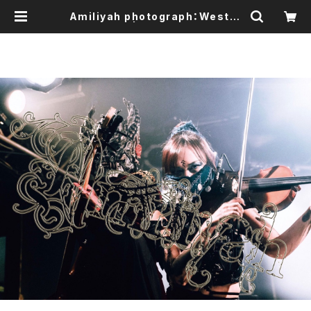
Amiliyah photograph：Wester
& Eschika | Amiliyah Official
Goods Shop