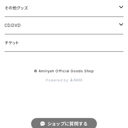
光 / 闇の国
パーカー
HIDDEN DOOR
その他グッズ
HIDDEN DOOR
LUNA ET SOL
アクリルキーホルダー
CD.DVD
LUNA ET SOL
アクセサリー
チェキ
CDアルバム
チケット
Menber Birthday T
kimi ハンドメイドアクセサリー
ツーショットチェキ
マスク
写真
CDシングル
© Amiliyah Official Goods Shop
New Tシャツ
kimi
ダウンロードカード
オリジナル香水
DVD
Powered by
Gacci
オリジナル酒器
参加作品
2枚セット
ポストカード
ショップに質問する
Wester