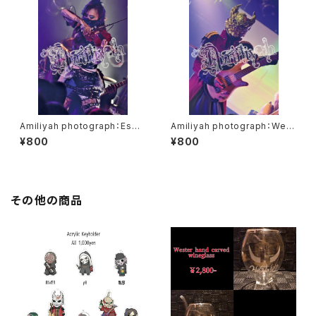
Amiliyah photograph：Eschi
Amiliyah photograph：West
ka No.1～No.10
er No.1～No.10
¥800
¥800
その他の商品