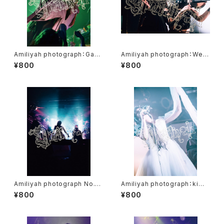
Amiliyah photograph：Gacc
Amiliyah photograph：West
i No.1～No.10
er & Eschika
¥800
¥800
Amiliyah photograph No.1
Amiliyah photograph：kimi
～No.2
No.11～20
¥800
¥800