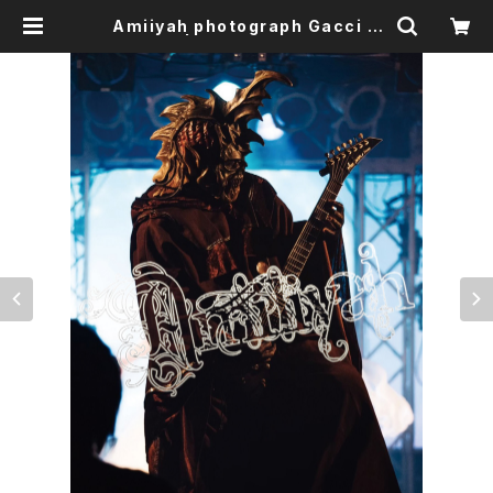
Amiiyah photograph Gacci N
o.11～13 | Amiliyah Official Go
ods Shop