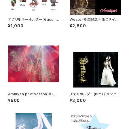
アクリルキーホルダー(Gacci /
Wester発生記念手彫りサイン
Moel / ρθ / Wester / 執事)
入りワイングラス
¥1,000
¥2,800
Amiliyah photograph：KIMI
チェキホルダー(kimi / メンバー
No.1～No.8
集合)
¥800
¥2,000