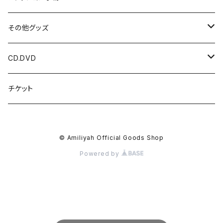
光 / 闇の国
パーカー
HIDDEN DOOR
その他グッズ
HIDDEN DOOR
LUNA ET SOL
アクリルキーホルダー
CD.DVD
LUNA ET SOL
アクセサリー
チェキ
CDアルバム
チケット
Menber Birthday T
kimi ハンドメイドアクセサリー
ツーショットチェキ
マスク
写真
CDシングル
© Amiliyah Official Goods Shop
New Tシャツ
kimi
ダウンロードカード
オリジナル香水
DVD
Powered by
Gacci
オリジナル酒器
参加作品
2枚セット
ポストカード