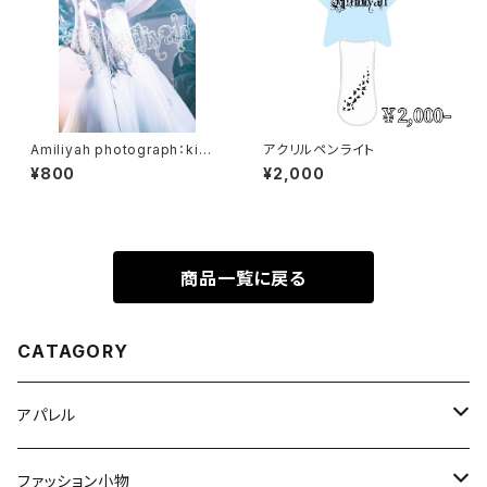
Amiliyah photograph：kimi
アクリルペンライト
No.11～20
¥800
¥2,000
商品一覧に戻る
CATAGORY
アパレル
Tシャツ
ファッション小物