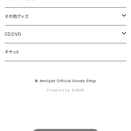
光 / 闇の国
パーカー
HIDDEN DOOR
その他グッズ
HIDDEN DOOR
LUNA ET SOL
アクリルキーホルダー
CD.DVD
LUNA ET SOL
アクセサリー
チェキ
CDアルバム
チケット
Menber Birthday T
kimi ハンドメイドアクセサリー
ツーショットチェキ
マスク
写真
CDシングル
© Amiliyah Official Goods Shop
New Tシャツ
kimi
ダウンロードカード
オリジナル香水
DVD
Powered by
Gacci
オリジナル酒器
参加作品
2枚セット
ポストカード