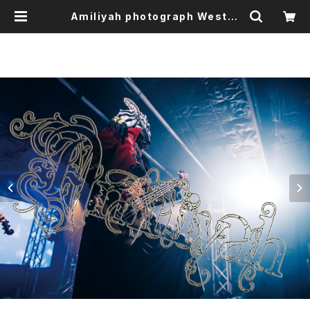
Amiliyah photograph Wester
No.11～14 | Amiliyah Official G
oods Shop