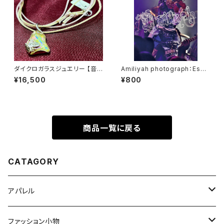
ダイクロガラスジュエリー 【音
Amiliyah photograph：Eschi
楽を奏でる蝶】シリーズ
ka No.1～No.10
¥16,500
¥800
商品一覧に戻る
CATAGORY
アパレル
Tシャツ
ファッション小物