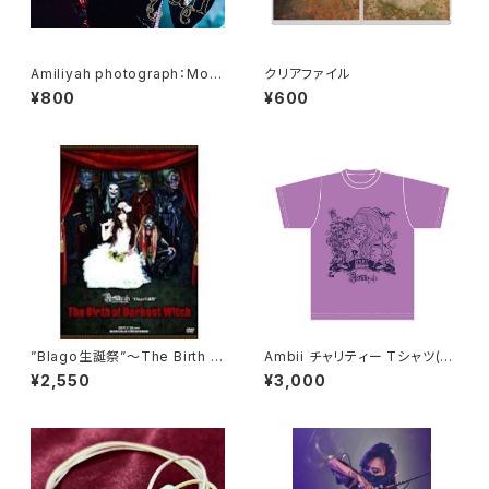
Amiliyah photograph：Moel
クリアファイル
No.1～No.8
¥800
¥600
”Blago生誕祭”～The Birth o
Ambii チャリティー Tシャツ(ラ
f Darkest Witch～
ベンダー / チャコール)
¥2,550
¥3,000