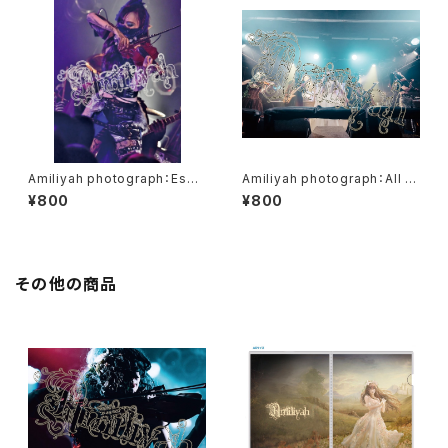
Amiliyah photograph：Eschi
Amiliyah photograph：All m
ka No.1～No.10
ember No.11～No.18
¥800
¥800
その他の商品