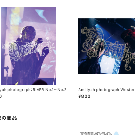
iyah photograph：RIVER No.1～No.2
Amiliyah photograph Weste
1～No.3
0
¥800
他の商品