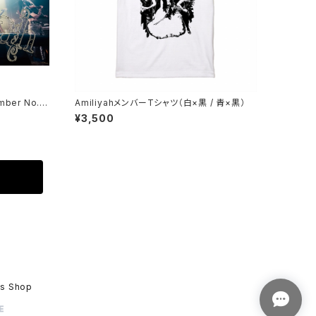
mber No.11
AmiliyahメンバーTシャツ（白×黒 / 青×黒）
¥3,500
ds Shop