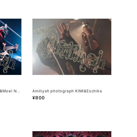
r&Moel No.
Amiliyah photograph KIMI&Eschika
¥800