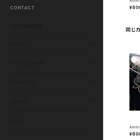
Amil
¥80
CONTACT
CATAGORY
同じ
アパレル
Tシャツ
ファッション小物
光 / 闇の国
パーカー
HIDDEN DOOR
その他グッズ
HIDDEN DOOR
LUNA ET SOL
アクリルキーホルダー
CD.DVD
LUNA ET SOL
アクセサリー
チェキ
CDアルバム
チケット
Amil
¥80
Menber Birthday T
kimi ハンドメイドアクセサリー
ツーショットチェキ
マスク
写真
CDシングル