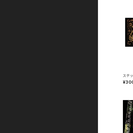
All member
another
ステ
¥30