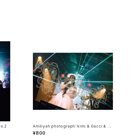
No.2
Amiliyah photograph：kimi & Gacci & W
ester No.1～No.3
¥800