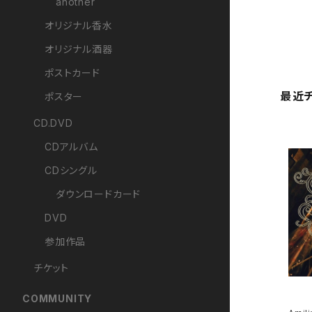
another
オリジナル香水
オリジナル酒器
ポストカード
最近
ポスター
CD.DVD
CDアルバム
CDシングル
ダウンロードカード
DVD
参加作品
チケット
COMMUNITY