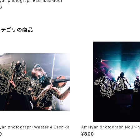
iyah photograph Eschika&Moel
0
カテゴリの商品
iyah photograph：Wester & Eschika
Amiliyah photograph No.1～
0
¥800