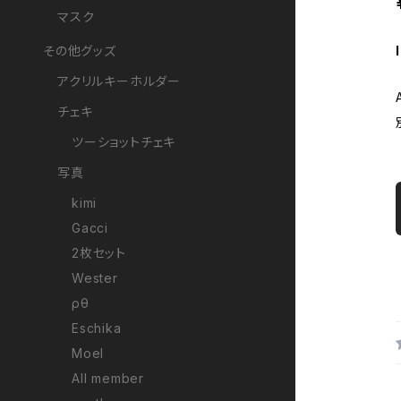
マスク
その他グッズ
アクリルキーホルダー
チェキ
ツーショットチェキ
写真
kimi
Gacci
2枚セット
Wester
ρθ
Eschika
Moel
All member