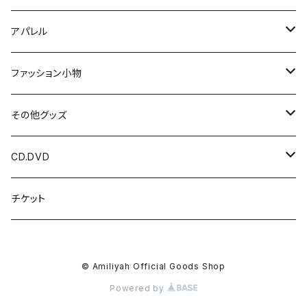
アパレル
Tシャツ
ファッション小物
光 / 闇の国
パーカー
HIDDEN DOOR
その他グッズ
HIDDEN DOOR
LUNA ET SOL
アクリルキーホルダー
CD.DVD
LUNA ET SOL
アクセサリー
チェキ
CDアルバム
チケット
Menber Birthday T
kimi ハンドメイドアクセサリー
ツーショットチェキ
マスク
写真
CDシングル
© Amiliyah Official Goods Shop
New Tシャツ
kimi
ダウンロードカード
オリジナル香水
DVD
Powered by