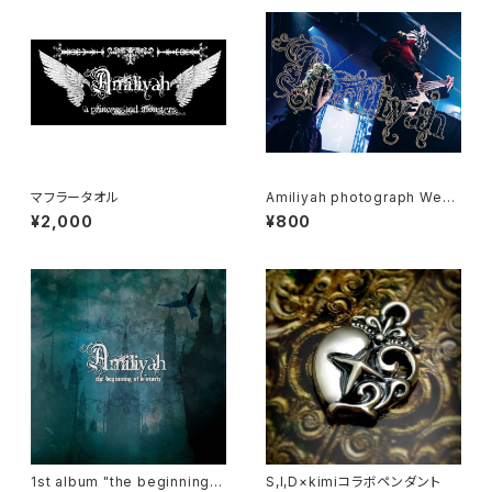
マフラータオル
Amiliyah photograph West
er&Moel No.1～No.3
¥2,000
¥800
1st album "the beginning o
S,I,D×kimiコラボペンダント