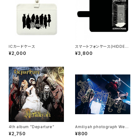
ICカードケース
スマートフォンケース(HIDDEN
DOOR / Luna et Sol)
¥2,000
¥3,800
4th album ”Departure”
Amiliyah photograph West
er&Moel No.1～No.3
¥2,750
¥800