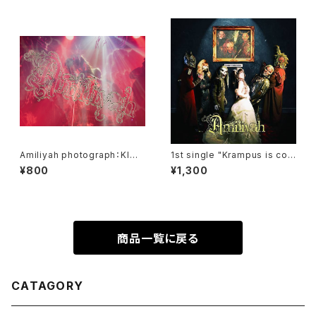
Amiliyah photograph：KIMI
1st single "Krampus is com
No.1～No.8
ing to town"
¥800
¥1,300
商品一覧に戻る
CATAGORY