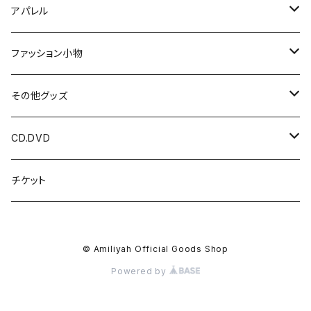
アパレル
Tシャツ
ファッション小物
光 / 闇の国
パーカー
HIDDEN DOOR
その他グッズ
HIDDEN DOOR
LUNA ET SOL
アクリルキーホルダー
CD.DVD
LUNA ET SOL
アクセサリー
チェキ
CDアルバム
チケット
Menber Birthday T
kimi ハンドメイドアクセサリー
ツーショットチェキ
マスク
写真
CDシングル
© Amiliyah Official Goods Shop
New Tシャツ
kimi
ダウンロードカード
オリジナル香水
DVD
Powered by
Gacci
オリジナル酒器
参加作品