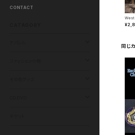
CONTACT
Wes
ス
CATAGORY
¥2,
アパレル
同じ
Tシャツ
ファッション小物
光 / 闇の国
パーカー
HIDDEN DOOR
その他グッズ
HIDDEN DOOR
LUNA ET SOL
アクリルキーホルダー
CD.DVD
LUNA ET SOL
アクセサリー
チェキ
CDアルバム
チケット
Menber Birthday T
kimi ハンドメイドアクセサリー
ツーショットチェキ
マスク
写真
CDシングル