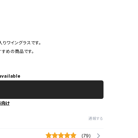
ン入りワイングラスです。
すすめの商品です。
available
方向け
通報する
(79)