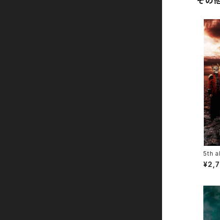
その
All member
another
5th 
¥2,