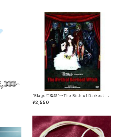
”Blago生誕祭”～The Birth of Darkest Wi
tch～
¥2,550