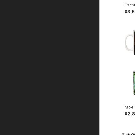
Esc
¥3,
New Tシャツ
kimi
ダウンロードカード
オリジナル香水
DVD
Gacci
オリジナル酒器
参加作品
2枚セット
ポストカード
Wester
ポスター
ρθ
Eschika
Moe
¥2,
Moel