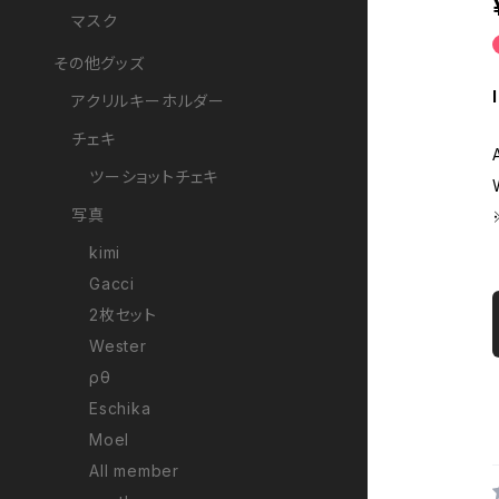
マスク
その他グッズ
アクリルキーホルダー
チェキ
ツーショットチェキ
写真
kimi
Gacci
2枚セット
Wester
ρθ
Eschika
Moel
All member