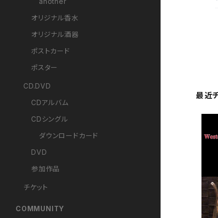
another
オリジナル香水
オリジナル酒器
ポストカード
ポスター
CD.DVD
最近
CDアルバム
CDシングル
ダウンロードカード
DVD
参加作品
チケット
COMMUNITY